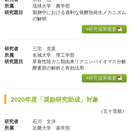
所属
琉球大学 農学部
研究題目
製麹中における過剰な発酵熱発生メカニズム
の解明
研究成果概要
研究者
三宅 克英
所属
名城大学 理工学部
研究題目
草食性陸ガニ類由来リグニンバイオマス分解
酵素群の解析と有効活用
研究成果概要
2020年度「奨励研究助成」対象
（五十音順）
研究者
石川 文洋
所属
近畿大学 薬学部