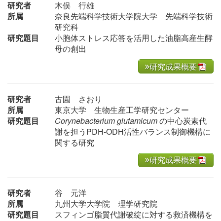
研究者
木俣 行雄
所属
奈良先端科学技術大学院大学 先端科学技術
研究科
研究題目
小胞体ストレス応答を活用した油脂高産生酵
母の創出
研究成果概要
研究者
古園 さおり
所属
東京大学 生物生産工学研究センター
研究題目
Corynebacterium glutamicum
の中心炭素代
謝を担うPDH-ODH活性バランス制御機構に
関する研究
研究成果概要
研究者
谷 元洋
所属
九州大学大学院 理学研究院
研究題目
スフィンゴ脂質代謝破綻に対する救済機構を