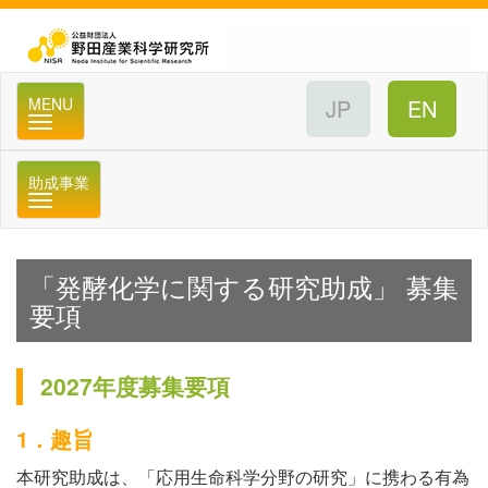
公
MENU
助成事業
メニュー
「発酵化学に関する研究助成」 募集
要項
2027年度募集要項
1．趣旨
本研究助成は、「応用生命科学分野の研究」に携わる有為